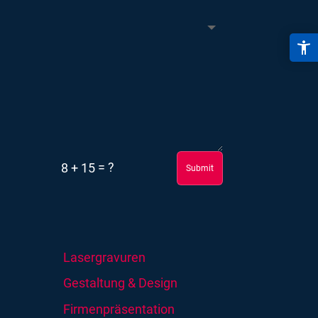
=
?
8 + 15
Submit
Lasergravuren
Gestaltung & Design
Firmenpräsentation