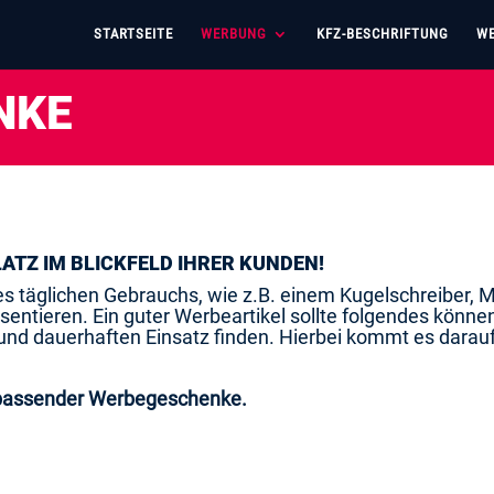
STARTSEITE
WERBUNG
KFZ-BESCHRIFTUNG
WE
NKE
LATZ IM BLICKFELD IHRER KUNDEN!
s täglichen Gebrauchs, wie z.B. einem Kugelschreiber,
ntieren. Ein guter Werbeartikel sollte folgendes können
 dauerhaften Einsatz finden. Hierbei kommt es darau
l passender Werbegeschenke.