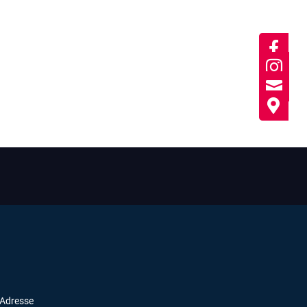



