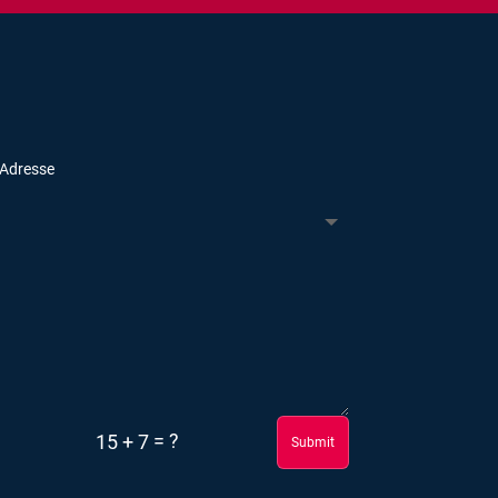
=
?
15 + 7
Submit