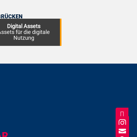
BRÜCKEN
B. Renderings
Digital Assets
ssets für die digitale
Nutzung



AR