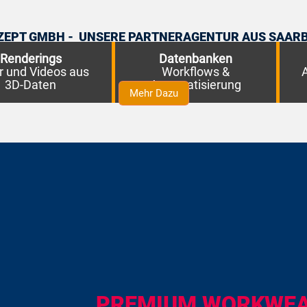
NZEPT GMBH - UNSERE PARTNERAGENTUR AUS SAAR
tzt uns bei aufwendigeren digitalen Produktionen, wie z.
Renderings
Datenbanken
er und Videos aus
Workflows &
A
3D-Daten
Automatisierung
Mehr Dazu
PREMIUM WORKWE