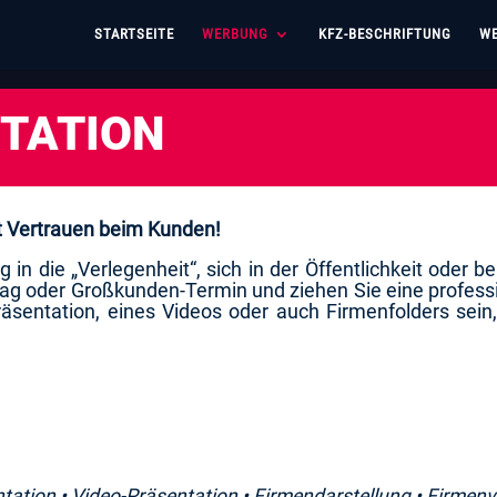
STARTSEITE
WERBUNG
KFZ-BESCHRIFTUNG
WE
TATION
ft Vertrauen beim Kunden!
 die „Verlegenheit“, sich in der Öffentlichkeit oder be
rag oder Großkunden-Termin und ziehen Sie eine professi
äsentation, eines Videos oder auch Firmenfolders sein,
ation • Video-Präsentation • Firmendarstellung • Firmen