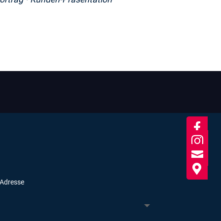



