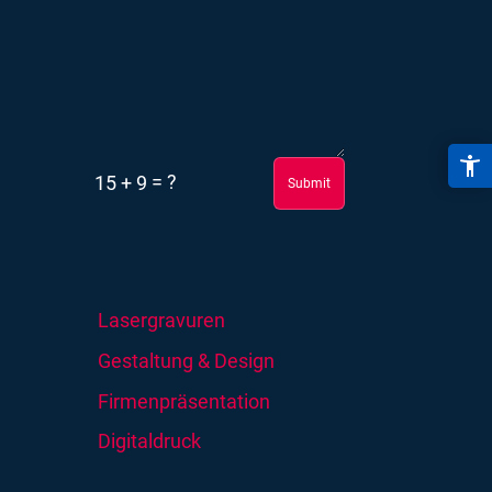
=
?
15 + 9
Submit
Lasergravuren
Gestaltung & Design
Firmenpräsentation
Digitaldruck