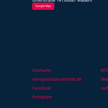
Unterstraße 14 | 66687 Wadern
Google Map
Startseite
KFZ
stempelstudio-schmitt.de
Web
Facebook
Au
Instagram