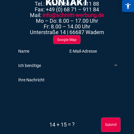
KONTAKT
Tel.: +49 (0) 68 71 – 911 88
Fax: +49 (0) 68 71 – 911 84
Mail:
info@schmitt-werbung.de
Mo – Do: 8.00 – 17.00 Uhr
Fr: 8.00 – 14.00 Uhr
Unterstraße 14 | 66687 Wadern
Google Map
=
?
14 + 15
Submit