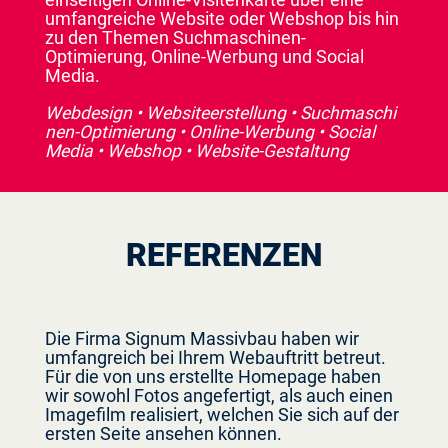
einseitigen Online-Visitenkarte über eine
umfangreiche Website oder Webshop bis hin
zu den Themen Suchmaschinen-
Optimierung, Online-Werbung und Social
Media.
Webdesign
• Websiteerstellung
• Suchmaschi
nen-Optimierung
• Online-Werbung
• Social
Media
• Webshop
• Website-Gestaltung
REFERENZEN
Die Firma Signum Massivbau haben wir
umfangreich bei Ihrem Webauftritt betreut.
Für die von uns erstellte Homepage haben
wir sowohl Fotos angefertigt, als auch einen
Imagefilm realisiert, welchen Sie sich auf der
ersten Seite ansehen können.