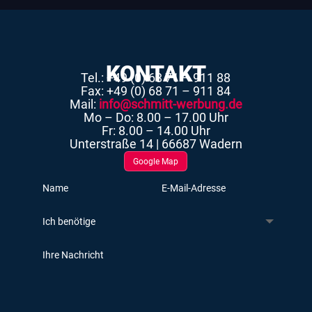
KONTAKT
Tel.: +49 (0) 68 71 – 911 88
Fax: +49 (0) 68 71 – 911 84
Mail:
info@schmitt-werbung.de
Mo – Do: 8.00 – 17.00 Uhr
Fr: 8.00 – 14.00 Uhr
Unterstraße 14 | 66687 Wadern
Google Map